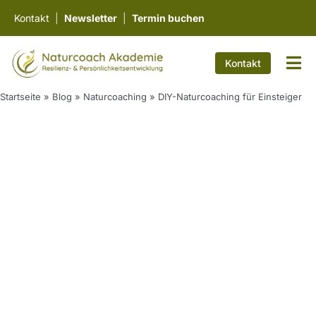
Zum
Kontakt
|
Newsletter
|
Termin buchen
Inhalt
springen
Kontakt
Tog
Nav
Work
Startseite
»
Blog
»
Naturcoaching
»
DIY-Naturcoaching für Einsteiger
Ausb
Fortb
Wiss
Über