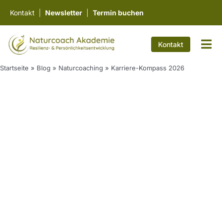
Zum
Kontakt
|
Newsletter
|
Termin buchen
Inhalt
springen
Kontakt
Tog
Nav
Work
Startseite
»
Blog
»
Naturcoaching
»
Karriere-Kompass 2026
Ausb
Fortb
Wiss
Über