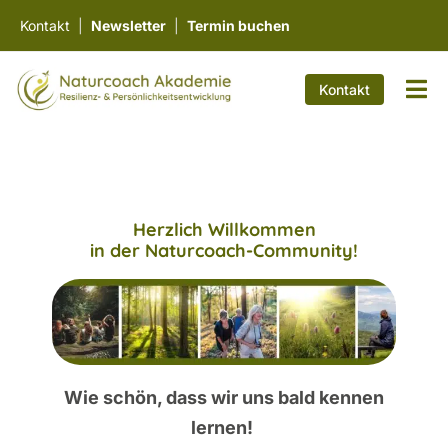
Zum
Kontakt
|
Newsletter
|
Termin buchen
Inhalt
springen
Kontakt
Tog
Nav
Work
Ausb
Herzlich Willkommen
Fortb
in der Naturcoach-Community!
Wiss
Über
Wie schön, dass wir uns bald kennen
lernen!